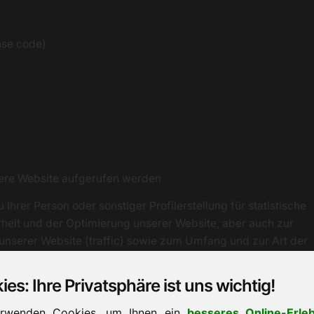
nse code)
ere Website aufgerufen werden
hrer Person oder sonstiger Profilerstellung für statistische
eit und der Optimierung unserer Website, aber auch zur
nserer Website (traffic) sowie zum Umfang und zur Art der
 Abrechnungszwecken, um die Anzahl der von
 Aufgrund dieser Informationen können wir personalisierte
es: Ihre Privatsphäre ist uns wichtig!
en und den Datenverkehr analysieren, Fehler suchen und
erwenden Cookies, um Ihnen ein
besseres Online-Erleb