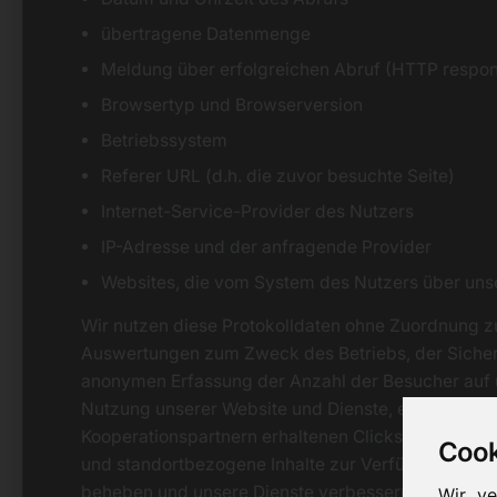
übertragene Datenmenge
Meldung über erfolgreichen Abruf (HTTP respo
Browsertyp und Browserversion
Betriebssystem
Referer URL (d.h. die zuvor besuchte Seite)
Internet-Service-Provider des Nutzers
IP-Adresse und der anfragende Provider
Websites, die vom System des Nutzers über uns
Wir nutzen diese Protokolldaten ohne Zuordnung zu I
Auswertungen zum Zweck des Betriebs, der Sicherh
anonymen Erfassung der Anzahl der Besucher auf u
Nutzung unserer Website und Dienste, ebenso zu
Kooperationspartnern erhaltenen Clicks zu messen.
Cooki
und standortbezogene Inhalte zur Verfügung stell
beheben und unsere Dienste verbessern.
Wir v